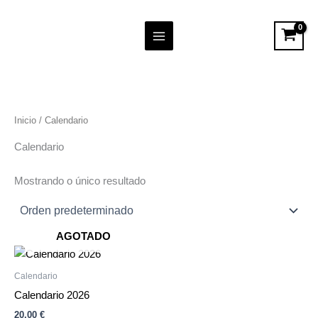
Ir
contido
ao
contido
Inicio
/ Calendario
Calendario
Mostrando o único resultado
AGOTADO
Calendario
Calendario 2026
20,00
€