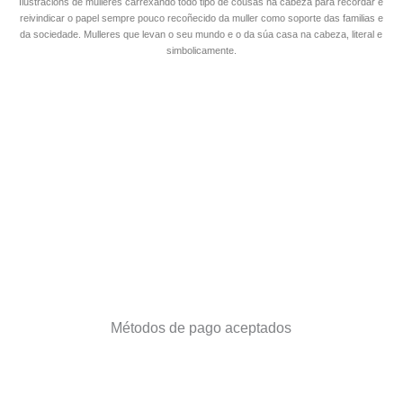
Ilustracións de mulleres carrexando todo tipo de cousas na cabeza para recordar e
reivindicar o papel sempre pouco recoñecido da muller como soporte das familias e
da sociedade. Mulleres que levan o seu mundo e o da súa casa na cabeza, literal e
simbolicamente.
Métodos de pago aceptados